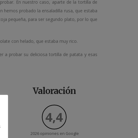
robar. En nuestro caso, aparte de la tortilla de
én hemos probado la ensaladilla rusa, que estaba
toja pequeña, para ser segundo plato, por lo que
olate con helado, que estaba muy rico.
a probar su deliciosa tortilla de patata y esas
Valoración
4,4
s
2026 opiniones en
Google