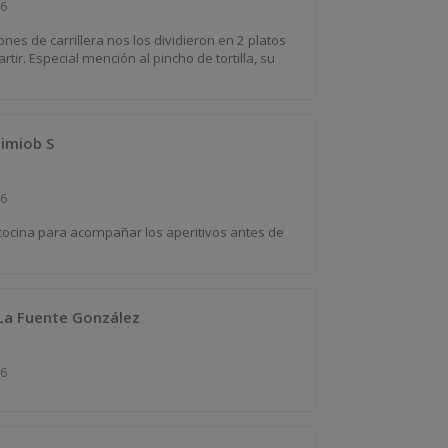
26
nes de carrillera nos los dividieron en 2 platos
ir. Especial mención al pincho de tortilla, su
Himiob S
26
cocina para acompañar los aperitivos antes de
La Fuente González
26