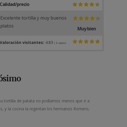
Calidad/precio
Excelente tortilla y muy buenos
platos
Muy bien
Valoración visitantes:
4.83
(
3
votos)
lósimo
u tortilla de patata no podíamos menos que ir a
as, y la cocina la regentan los hermanos Romero,