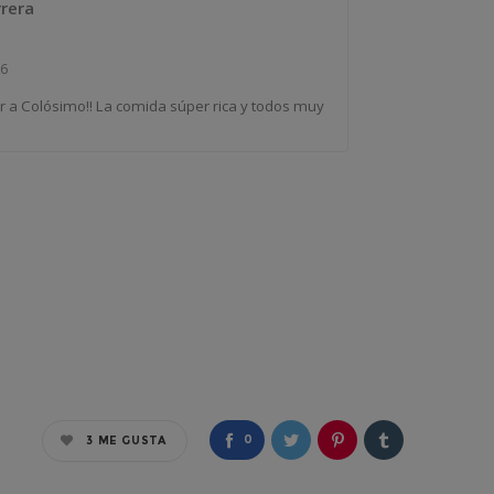
rrera
26
r a Colósimo!! La comida súper rica y todos muy
0
3
ME GUSTA