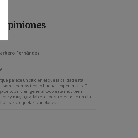
Opiniones
Barbero Fernández
26
ue parece un sitio en el que la calidad está
osotros hemos tenido buenas experiencias. El
ligatorio, pero en general todo está muy bien
legante y muy agradable, especialmente en un día
 buenas croquetas, canelones...