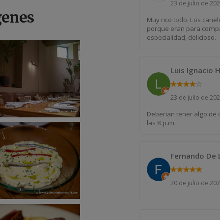
23 de julio de 20
genes
Muy rico todo. Los canelo
porque eran para compart
especialidad, delicioso.
Luis Ignacio 
★
★
★
★
★
23 de julio de 20
Deberian tener algo de 
las 8 p.m.
Fernando De 
★
★
★
★
★
20 de julio de 20