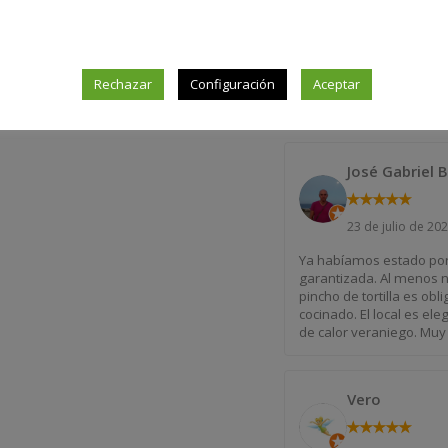
Rechazar
Configuración
Aceptar
José Gabriel 
★
★
★
★
★
23 de julio de 20
Ya habíamos estado porq
garantizada. Al menos n
pincho de tortilla es ob
cocinado. El local es e
de calor veraniego. Muy
Vero
★
★
★
★
★