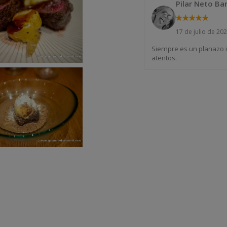
Pilar Neto Ba
★
★
★
★
★
17 de julio de 20
Siempre es un planazo i
atentos.