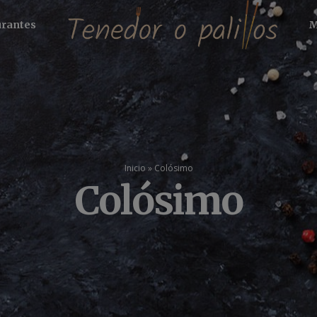
urantes
M
Inicio
»
Colósimo
Colósimo