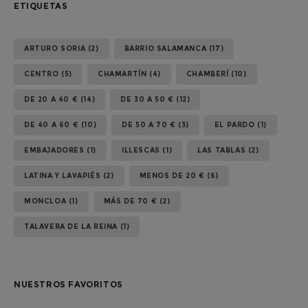
ETIQUETAS
ARTURO SORIA
(2)
BARRIO SALAMANCA
(17)
CENTRO
(5)
CHAMARTÍN
(4)
CHAMBERÍ
(10)
DE 20 A 40 €
(14)
DE 30 A 50 €
(12)
DE 40 A 60 €
(10)
DE 50 A 70 €
(3)
EL PARDO
(1)
EMBAJADORES
(1)
ILLESCAS
(1)
LAS TABLAS
(2)
LATINA Y LAVAPIÉS
(2)
MENOS DE 20 €
(6)
MONCLOA
(1)
MÁS DE 70 €
(2)
TALAVERA DE LA REINA
(1)
NUESTROS FAVORITOS