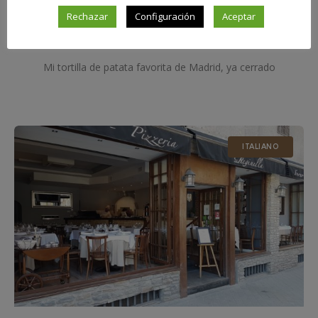
Rechazar
Configuración
Aceptar
Sylkar
Mi tortilla de patata favorita de Madrid, ya cerrado
ITALIANO