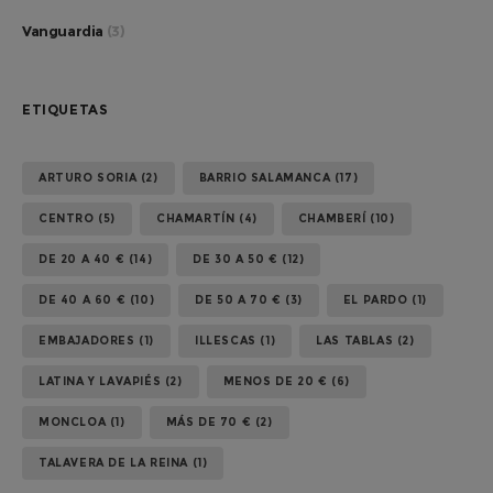
Vanguardia
(3)
ETIQUETAS
ARTURO SORIA
(2)
BARRIO SALAMANCA
(17)
CENTRO
(5)
CHAMARTÍN
(4)
CHAMBERÍ
(10)
DE 20 A 40 €
(14)
DE 30 A 50 €
(12)
DE 40 A 60 €
(10)
DE 50 A 70 €
(3)
EL PARDO
(1)
EMBAJADORES
(1)
ILLESCAS
(1)
LAS TABLAS
(2)
LATINA Y LAVAPIÉS
(2)
MENOS DE 20 €
(6)
MONCLOA
(1)
MÁS DE 70 €
(2)
TALAVERA DE LA REINA
(1)