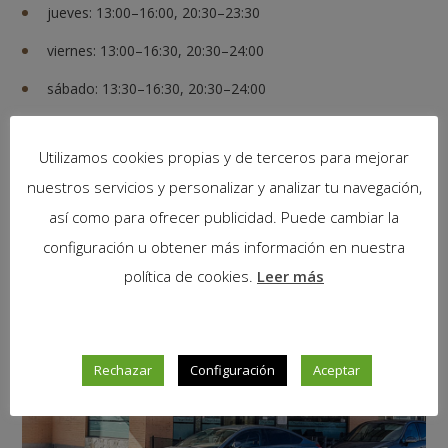
jueves: 13:00–16:00, 20:30–23:30
viernes: 13:00–16:30, 20:30–24:00
sábado: 13:30–16:30, 20:30–24:00
domingo: 13:30–16:30
Utilizamos cookies propias y de terceros para mejorar
nuestros servicios y personalizar y analizar tu navegación,
Galería de imágenes
así como para ofrecer publicidad. Puede cambiar la
configuración u obtener más información en nuestra
política de cookies.
Leer más
Rechazar
Configuración
Aceptar