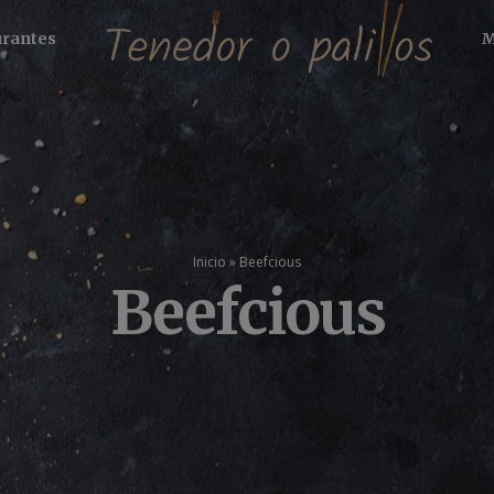
urantes
M
Inicio
»
Beefcious
Beefcious