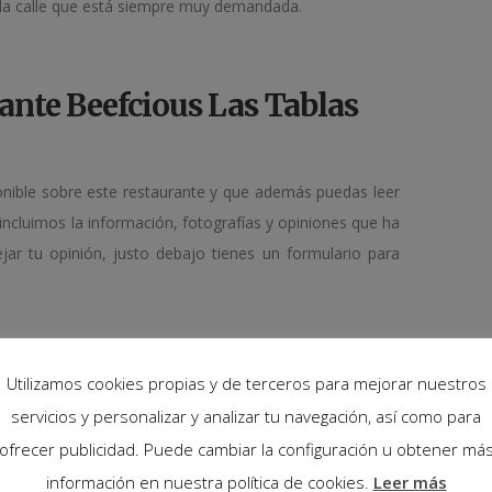
la calle que está siempre muy demandada.
ante Beefcious Las Tablas
nible sobre este restaurante y que además puedas leer
incluimos la información, fotografías y opiniones que ha
ar tu opinión, justo debajo tienes un formulario para
Utilizamos cookies propias y de terceros para mejorar nuestros
servicios y personalizar y analizar tu navegación, así como para
ofrecer publicidad. Puede cambiar la configuración u obtener má
Soymanu
información en nuestra política de cookies.
Leer más
★
★
★
★
★