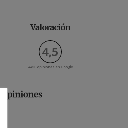
Valoración
4,5
4450 opiniones en
Google
Opiniones
s