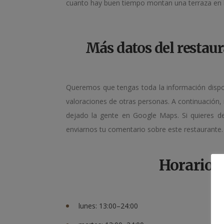
cuanto hay buen tiempo montan una terraza en 
Más datos del restaur
Queremos que tengas toda la información dispo
valoraciones de otras personas. A continuación, 
dejado la gente en Google Maps. Si quieres dej
enviarnos tu comentario sobre este restaurante.
Horario
lunes: 13:00–24:00