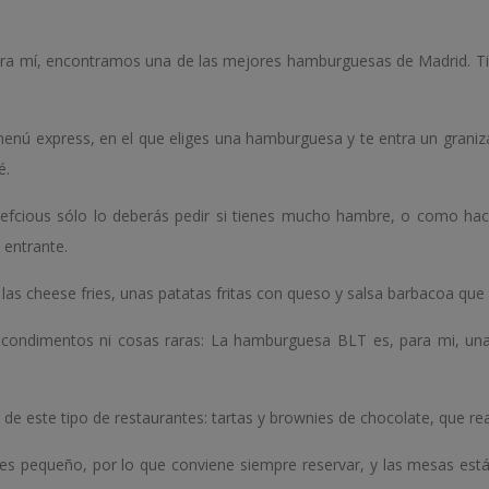
a mí, encontramos una de las mejores hamburguesas de Madrid. Tien
nú express, en el que eliges una hamburguesa y te entra un graniza
é.
efcious sólo lo deberás pedir si tienes mucho hambre, o como ha
 entrante.
as cheese fries, unas patatas fritas con queso y salsa barbacoa que
n condimentos ni cosas raras: La hamburguesa BLT es, para mi, un
s de este tipo de restaurantes: tartas y brownies de chocolate, que 
 es pequeño, por lo que conviene siempre reservar, y las mesas está