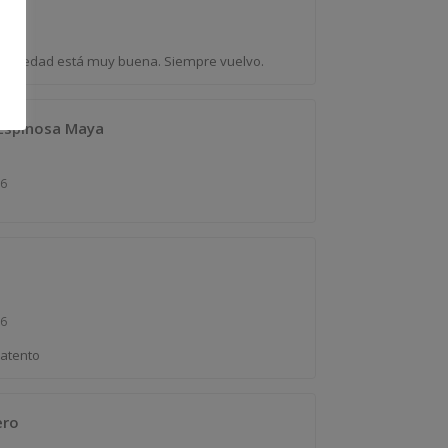
26
variedad está muy buena. Siempre vuelvo.
 Espinosa Maya
26
26
 atento
ero