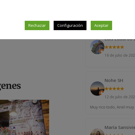
20 de julio de 20
Las hamburguesas y la 
Rechazar
Configuración
Aceptar
Luis Eduardo
★
★
★
★
★
16 de julio de 20
Nohe SH
genes
★
★
★
★
★
12 de julio de 20
Muy rico todo, Ariel muy
María Sansivi